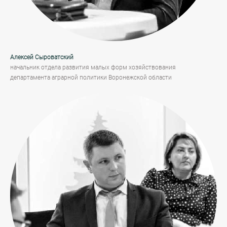
Алексей Сыроватский
начальник отдела развития малых форм хозяйствования
департамента аграрной политики Воронежской области