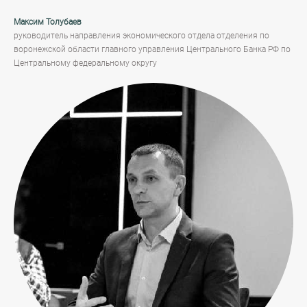
Максим Толубаев
руководитель направления экономического отдела отделения по
воронежской области главного управления Центрального Банка РФ по
Центральному федеральному округу