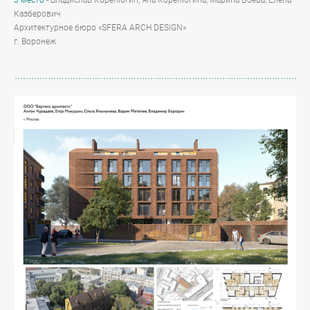
Казберович
Архитектурное бюро «SFERA ARСH DESIGN»
г. Воронеж