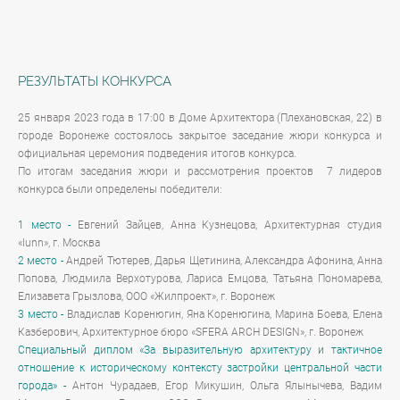
РЕЗУЛЬТАТЫ КОНКУРСА
25 января 2023 года в 17:00 в Доме Архитектора (Плехановская, 22) в
городе Воронеже состоялось закрытое заседание жюри конкурса и
официальная церемония подведения итогов конкурса.
По итогам заседания жюри и рассмотрения проектов 7 лидеров
конкурса были определены победители:
1 место -
Евгений Зайцев, Анна Кузнецова, Архитектурная студия
«lunn», г. Москва
2 место -
Андрей Тютерев, Дарья Щетинина, Александра Афонина, Анна
Попова, Людмила Верхотурова, Лариса Емцова, Татьяна Пономарева,
Елизавета Грызлова, ООО «Жилпроект», г. Воронеж
3 место -
Владислав Коренюгин, Яна Коренюгина, Марина Боева, Елена
Казберович, Архитектурное бюро «SFERA ARСH DESIGN», г. Воронеж
Специальный диплом «За выразительную архитектуру и тактичное
отношение к историческому контексту застройки центральной части
города» -
Антон Чурадаев, Егор Микушин, Ольга Ялынычева, Вадим