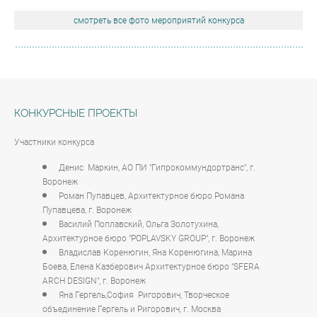
смотреть все фото мероприятий конкурса
КОНКУРСНЫЕ ПРОЕКТЫ
Участники конкурса
Денис Маркин, АО ПИ "Гипрокоммундортранс", г.
Воронеж
Роман Пупавцев, Архитектурное бюро Романа
Пупавцева, г. Воронеж
Василий Поплавский, Ольга Золотухина,
Архитектурное бюро "POPLAVSKY GROUP", г. Воронеж
Владислав Коренюгин, Яна Коренюгина, Марина
Боева, Елена Казберович Архитектурное бюро "SFERA
ARСH DESIGN", г. Воронеж
Яна Гергель,София Ригорович, Творческое
объединение Гергель и Ригорович, г. Москва