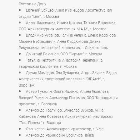
Ростов-на-Дону
Евгений Зайцев, Анна Кузнецова, Архитектурная
студия "lunn", г. Москва
Анна Шаленкова, Ирина Котова, Татьяна Борисова,
ООО "Архитектурная мастерская М.А.М", г. Москва
Владимир Русанов, Галина Репина, Елена Казанова,
Марина Бебиашвили, Анна Курдюмова, Диана
Рикульская, творческий коллектив, г. Севастополь
Дмитрий Романов, ООО "Сармат", г. Москва
Татьяна Нестругина, Анастасия Черепанина,
творческий коллектив, г. Москва
Денис Мамедов, Яна Зубарева, Игорь Звягин, Вадим
Австриевских, творческий коллектив "OIDArch", г.
Воронеж
Артем Гукасян, Ольга Ищенко, Алина Яковлева,
Валерий Рожков, Александр Похомов, ООО "Корпорация
проектов", г. Воронеж
Александр Таслунов, Вячеслав Зубков, Анна
Кабанова, Анна Ковезева, Архитектурная мастерская
"ПостПроект", г. Вологда
Станислав Александров, архитектор, г. Уфа
Александр Рабинович, Василиса Чайка,