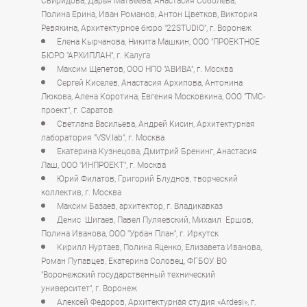
Свиридова, Дарья Матвеева, Анастасия Соболева,
Полина Ерина, Иван Романов, Антон Цветков, Виктория
Ревякина, Архитектурное бюро "22STUDIO", г. Воронеж
Елена Кырчанова, Никита Машкин, ООО "ПРОЕКТНОЕ
БЮРО "АРХИПЛАН", г. Калуга
Максим Щепетов, ООО НПО "АВИВА", г. Москва
Сергей Киселев, Анастасия Архипова, Антонина
Люкова, Алена Коротина, Евгения Московкина, ООО "ТМС-
проект", г. Саратов
Светлана Васильева, Андрей Кисин, Архитектурная
лаборатория "VSV.lab", г. Москва
Екатерина Кузнецова, Дмитрий Бренинг, Анастасия
Лаш, ООО "ИНПРОЕКТ", г. Москва
Юрий Филатов, Григорий Блуднов, творческий
коллектив, г. Москва
Максим Базаев, архитектор, г. Владикавказ
Денис Шигаев, Павел Пуляевский, Михаил Ершов,
Полина Иванова, ООО "Урбан План", г. Иркутск
Кирилл Нуртаев, Полина Яценко, Елизавета Иванова,
Роман Пупавцев, Екатерина Соловец, ФГБОУ ВО
"Воронежский государственный технический
университет", г. Воронеж
Алексей Федоров, Архитектурная студия «Ardesi», г.