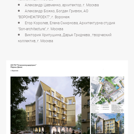
Александр Цевменко, архитектор, г. Москва
Александр Божко, Богдан Гривюк, АО
"ВОРОНЕЖПРОЕКТ", г. Воронеж
Егор Королев, Елена Смирнова, Архитектурна студия
"Son-architecture", г. Москва
Виктория Хрипушина, Дарья Гриднева , творческий
коллектив, г. Москва