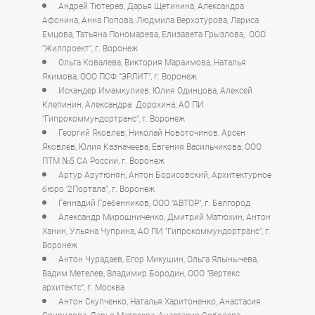
Андрей Тютерев, Дарья Щетинина, Александра
Афонина, Анна Попова, Людмила Верхотурова, Лариса
Емцова, Татьяна Пономарева, Елизавета Грызлова, ООО
"Жилпроект", г. Воронеж
Ольга Ковалева, Виктория Мараимова, Наталья
Якимова, ООО ПСФ "ЭРЛИТ", г. Воронеж
Искандер Имамкулиев, Юлия Одинцова, Алексей
Клепинин, Александра Дорохина, АО ПИ
"Гипрокоммундортранс", г. Воронеж
Георгий Яковлев, Николай Новоточинов, Арсен
Яковлев, Юлия Казначеева, Евгения Васильчикова, ООО
ПТМ №5 СА России, г. Воронеж
Артур Арутюнян, Антон Борисовский, Архитектурное
бюро ‘2Портала”, г. Воронеж
Геннадий Гребенников, ООО "АВТОР", г. Белгород
Александр Мирошниченко, Дмитрий Матюхин, Антон
Ханин, Ульяна Чуприна, АО ПИ "Гипрокоммундортранс", г.
Воронеж
Антон Чурадаев, Егор Микушин, Ольга Ялынычева,
Вадим Метелев, Владимир Бородин, ООО "Вертекс
архитектс", г. Москва
Антон Скупченко, Наталья Харитоненко, Анастасия