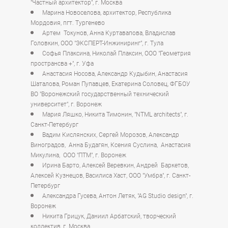
"Частный архитектор", г. Москва
Марина Новоселова, архитектор, Республика
Мордовия, пгт. Тургенево
Артем Токунов, Анна Куртавапова, Владислав
Головкин, ООО "ЭКСПЕРТ-Инжиниринг", г. Тула
Софья Плаксина, Николай Плаксин, ООО "Геометрия
пространсва +", г. Уфа
Анастасия Носова, Александр Кудыбин, Анастасия
Шаталова, Роман Пупавцев, Екатерина Соловец, ФГБОУ
ВО "Воронежский государственный технический
университет", г. Воронеж
Мария Ляшко, Никита Тимонин, "NTML architects", г.
Санкт-Петербург
Вадим Кислянских, Сергей Морозов, Александр
Виноградов, Анна Будагян, Ксения Суслина, Анастасия
Микулина, ООО "ПТМ", г. Воронеж
Ирина Барто, Алексей Веревкин, Андрей Баркетов,
Алексей Кузнецов, Василиса Хаст, ООО "Умбра", г. Санкт-
Петербург
Александра Гусева, Антон Летяк, "AG Studio design", г.
Воронеж
Никита Грицук, Даниил Арбатский, творческий
коллектив, г. Москва