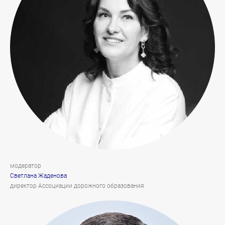
модератор
Светлана Жаденова
директор Ассоциации дорожного образования