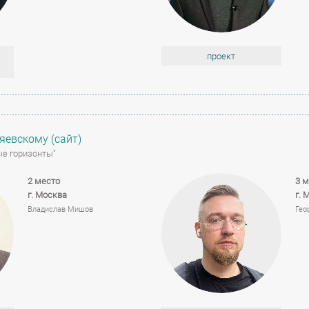
проект
яевскому (сайт)
ые горизонты"
2 место
3 м
г. Москва
г. 
Владислав Мишов
Гео