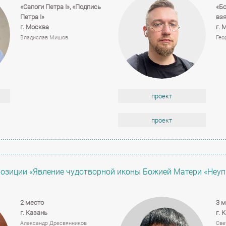
«Сапоги Петра I», «Подпись
«Бо
Петра I»
вз
г. Москва
г. 
Владислав Мишов
Гео
проект
проект
позиции «Явление чудотворной иконы Божией Матери «Неу
2 место
3 м
г. Казань
г. 
Александр Дресвянников
Све