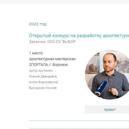
2022 год
Открытый конкурс на разработку архитектурн
Заказчик: ООО СЗ "ВЫБОР"
1 место
Архитектурная мастерская
2ПОРТАЛА,
г. Воронеж
Артур Арутюнян,
Ксения Давидовна,
Антон Борисовский,
Виссарион Кочиев
проект