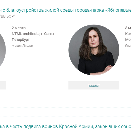
го благоустройства жилой среды города-парка «Яблоневые
 "ВЫБОР"
2 место
3 м
NTML architects,
г. Санкт-
Ко
Петербург
Мо
Мария Ляшко
Яна
проект
ка в честь подвига воинов Красной Армии, закрывших соб