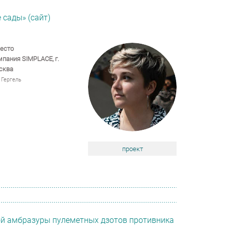
 сады» (сайт)
есто
мпания SIMPLACE,
г.
сква
 Гергель
проект
ой амбразуры пулеметных дзотов противника