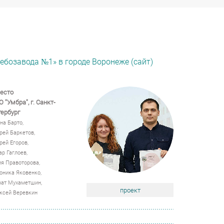
ебозавода №1» в городе Воронеже (сайт)
есто
 "Умбра", г. Санкт-
ербург
на Барто,
рей Баркетов,
рей Егоров,
ар Гаглоев,
я Правоторова,
оника Яковенко,
ат Мухаметшин,
проект
ксей Веревкин