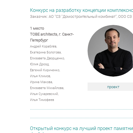
Конкурс на разработку концепции комплексно
Заказчик: АО "СЗ "Домостроительный комбинат", ООО СЗ
1 место
TOBE architects,
г. Санкт-
Петербург
Андрей Кораблёв,
Екатерина Бологова,
Елизавета Дворщенко,
Юлия Дрозд,
Евгений Кириченко,
Илья Климов,
Ирина Макова,
проект
Елизавета Михайлова,
Илья Сухаревский,
Илья Тимофеев
Открытый конкурс на лучший проект памятни