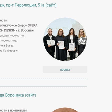
ж, пр-т Революции, 51а (сайт)
есто
итектурное бюро «SFERA
СH DESIGN»,
г. Воронеж
дислав Коренюгин,
 Коренюгина,
ина Боева,
на Казберович
проект
да Воронежа (сайт)
есто в номинации