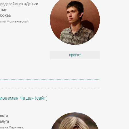
родовой знак «Деньги
яты»
Москва
ргий Молчановский
проект
пиваемая Чаша» (сайт
)
есто
Калуга
тлана Фарниева,