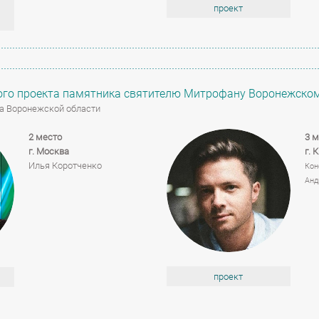
проект
ного проекта памятника святителю Митрофану Воронежскому
ва Воронежской области
2 место
3 м
г. Москва
г. 
Илья Коротченко
Кон
Анд
проект