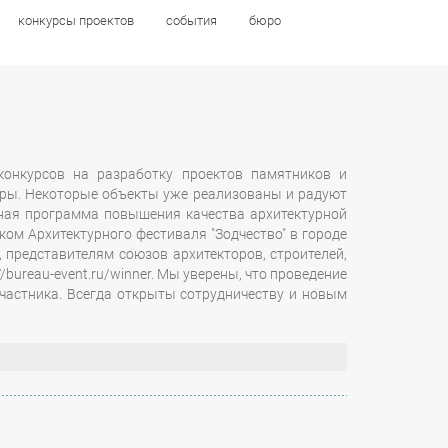
конкурсы проектов
конкурсы проектов
события
события
бюро
бюро
конкурсов на разработку проектов памятников и
туры. Некоторые объекты уже реализованы и радуют
льная программа повышения качества архитектурной
ом Архитектурного фестиваля "Зодчество" в городе
 представителям союзов архитекторов, строителей,
/bureau-event.ru/winner. Мы уверены, что проведение
участника. Всегда открыты сотрудничеству и новым