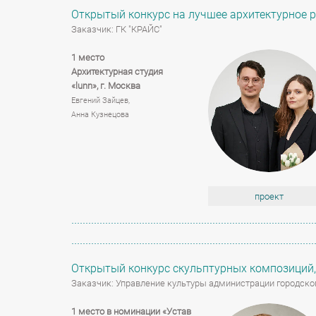
Открытый конкурс на лучшее архитектурное ре
Заказчик: ГК "КРАЙС"
1 место
Архитектурная студия
«lunn»,
г. Москва
Евгений Зайцев,
Анна Кузнецова
проект
Открытый конкурс скульптурных композиций, 
Заказчик: Управление культуры администрации городског
1 место в номинации «Устав