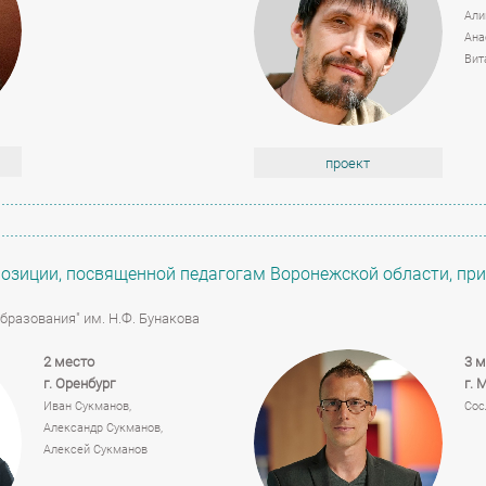
Али
Ана
Вит
проект
озиции, посвященной педагогам Воронежской области, при
бразования" им. Н.Ф. Бунакова
2 место
3 м
г. Оренбург
г. 
Иван Сукманов,
Сос
Александр Сукманов,
Алексей Сукманов