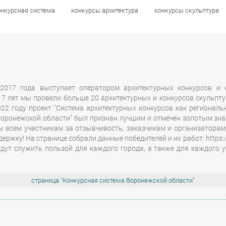
онкурсная система
онкурсная система
конкурсы архитектура
конкурсы архитектура
конкурсы скульптура
конкурсы скульптура
2017 года выступает оператором архитектурных конкурсов и 
 7 лет мы провели больше 20 архитектурных и конкурсов скульп
2022 году проект "Система архитектурных конкурсов как региона
Воронежской области" был признан лучшим и отмечен золотым знак
 всем участникам за отзывчивость, заказчикам и организаторам,
держку! На странице собрали данные победителей и их работ: https:/
удут служить пользой для каждого города, а также для каждого 
страница "Конкурсная система Воронежской области"