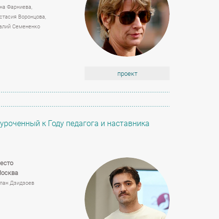
на Фарниева,
стасия Воронцова,
алий Семененко
проект
уроченный к Году педагога и наставника
есто
Москва
лан Дзидзоев