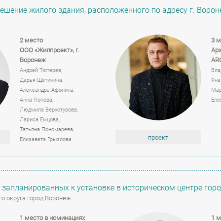
шение жилого здания, расположенного по адресу г. Вороне
2 место
3 м
ООО «Жилпроект»,
г.
Арх
Воронеж
AR
Андрей Тютерев,
Вла
Дарья Щетинина,
Яна
Александра Афонина,
Мар
Анна Попова,
Еле
Людмила Верхотурова,
Лариса Емцова,
Татьяна Пономарева,
проект
Елизавета Грызлова
запланированных к установке в историческом центре горо
о округа город Воронеж
1 место в номинациях
1 м