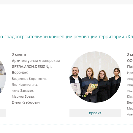
о-градостроительной концепции реновации территории «Хл
2 место
3 м
Архитектурная мастерская
ООО
SFERA.ARCH.DESIGN, г.
Пет
Воронеж
Ири
Владислав Коренюгин,
Анд
Яна Коренюгина,
Анд
Анна Заридзе,
Ахс
Марина Боева,
Юли
Елена Казберович
Вер
Мар
проект
Але