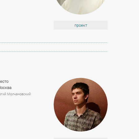
проект
есто
Москва
ргий Молчановский