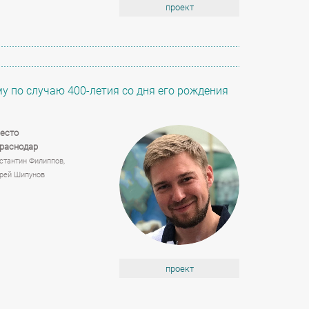
проект
 по случаю 400-летия со дня его рождения
есто
Краснодар
стантин Филиппов,
рей Шипунов
проект